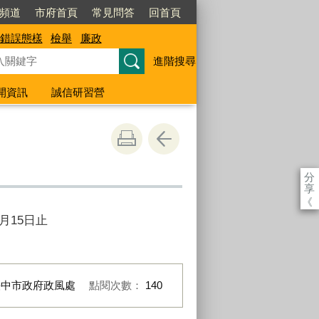
閱頻道
市府首頁
常見問答
回首頁
錯誤態樣
檢舉
廉政
進階搜尋
開資訊
誠信研習營
分
享
《
月15日止
臺中市政府政風處
點閱次數：
140