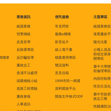
業務資訊
便民服務
主題專區
維護業務
常見問答
維護業務宣
預警稽核
服務e櫃檯
落實廉政平
反貪宣導
影音短片
陽光法案
反賄選專區
線上電子書
公職人員及
助或交易身
務職掌
反詐騙宣導
檔案應用專區
開專區
廉政志工
雙語資料
臺中大學聯
程倫理專區
貪瀆不法處理
意見信箱
內部控制專
採購稽核小組
1999市民一碼通
性別主流化
道路工程查驗
資料開放平台
臺中市政府
廉政會報
開放文件格式ODF
政志工隊
人事資訊
性騷擾防治