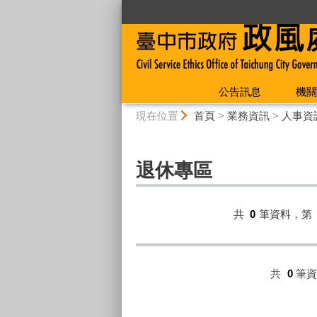
:::
公告訊息
機關
:::
現在位置
首頁
>
業務資訊
>
人事資
退休專區
共
0
筆資料，第
共
0
筆