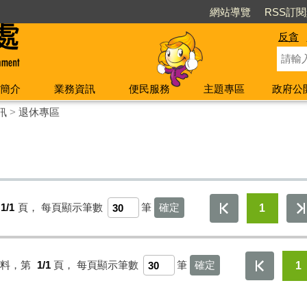
網站導覽
RSS訂
反貪
簡介
業務資訊
便民服務
主題專區
政府公
訊
>
退休專區
1/1
頁，
每頁顯示筆數
筆
1
資料，第
1/1
頁，
每頁顯示筆數
筆
1