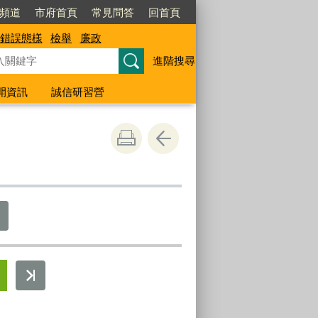
閱頻道
市府首頁
常見問答
回首頁
錯誤態樣
檢舉
廉政
進階搜尋
開資訊
誠信研習營