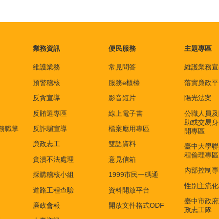
業務資訊
便民服務
主題專區
維護業務
常見問答
維護業務宣
預警稽核
服務e櫃檯
落實廉政平
反貪宣導
影音短片
陽光法案
反賄選專區
線上電子書
公職人員及
助或交易身
務職掌
反詐騙宣導
檔案應用專區
開專區
廉政志工
雙語資料
臺中大學聯
程倫理專區
貪瀆不法處理
意見信箱
內部控制專
採購稽核小組
1999市民一碼通
性別主流化
道路工程查驗
資料開放平台
臺中市政府
廉政會報
開放文件格式ODF
政志工隊