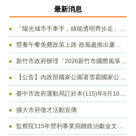
最新消息
「陽光城市手牽手，綠能透明齊步走」廉政宣導動畫，邀您一起守護廉潔
營養午餐免費政策上路 政風處推出廉政宣導雙工具 守護學童食安
新竹市政府辦理「2026新竹市國際風箏節」活動資訊
【公告】內政部國家公園署雪霸國家公園管理處辦理「雪霸國家公園計畫（第四次通盤檢討）」草案公開展覽及說明會
臺中市政府運動局訂於本(115)年8月10日起遷移至新址公告
擴大市府徵才活動宣傳
監察院115年營利事業捐贈政治獻金文宣（主題：陽光下的約定：政治獻金法）