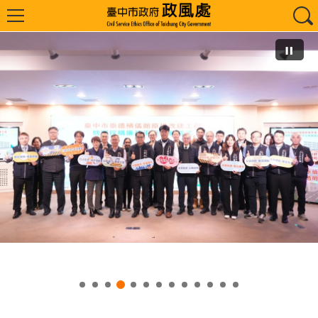
台中崇德殯儀館426億改建工程啟動廉政平台-確保工程透明-服務不中斷