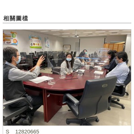
相關圖檔
S__12820665