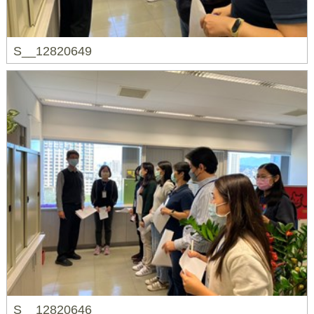
S__12820649
S__12820646