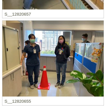
S__12820657
S__12820655