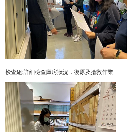
檢查組:詳細檢查庫房狀況，復原及搶救作業