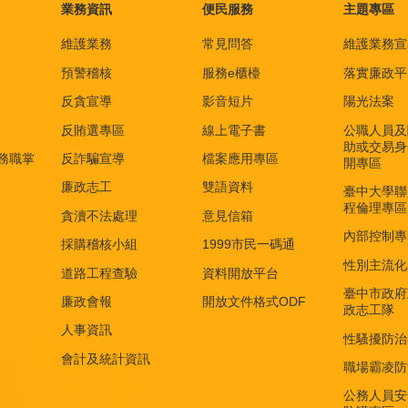
業務資訊
便民服務
主題專區
維護業務
常見問答
維護業務宣
預警稽核
服務e櫃檯
落實廉政平
反貪宣導
影音短片
陽光法案
反賄選專區
線上電子書
公職人員及
助或交易身
務職掌
反詐騙宣導
檔案應用專區
開專區
廉政志工
雙語資料
臺中大學聯
程倫理專區
貪瀆不法處理
意見信箱
內部控制專
採購稽核小組
1999市民一碼通
性別主流化
道路工程查驗
資料開放平台
臺中市政府
廉政會報
開放文件格式ODF
政志工隊
人事資訊
性騷擾防治
會計及統計資訊
職場霸凌防
公務人員安