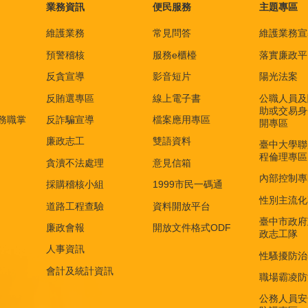
業務資訊
便民服務
主題專區
維護業務
常見問答
維護業務宣
預警稽核
服務e櫃檯
落實廉政平
反貪宣導
影音短片
陽光法案
反賄選專區
線上電子書
公職人員及
助或交易身
務職掌
反詐騙宣導
檔案應用專區
開專區
廉政志工
雙語資料
臺中大學聯
程倫理專區
貪瀆不法處理
意見信箱
內部控制專
採購稽核小組
1999市民一碼通
性別主流化
道路工程查驗
資料開放平台
臺中市政府
廉政會報
開放文件格式ODF
政志工隊
人事資訊
性騷擾防治
會計及統計資訊
職場霸凌防
公務人員安