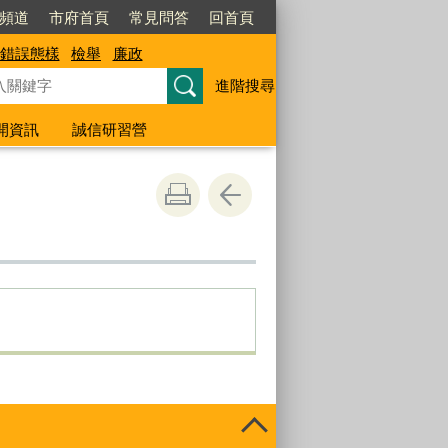
閱頻道
市府首頁
常見問答
回首頁
錯誤態樣
檢舉
廉政
進階搜尋
開資訊
誠信研習營