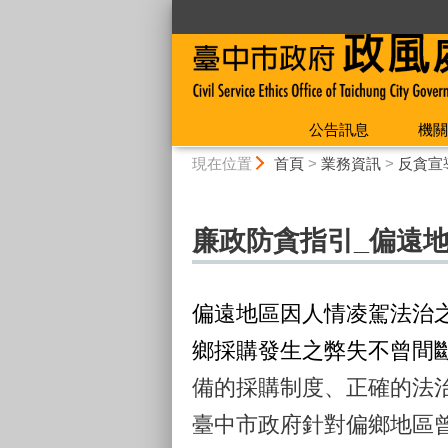
:::
公告訊息
機關
:::
現在位置
首頁
>
業務資訊
>
反貪宣
廉政防貪指引_偏遠
偏遠地區因人情凌駕法治
鄉採購發生之弊失不曾間
備的採購制度、正確的法
臺中市政府針對偏鄉地區