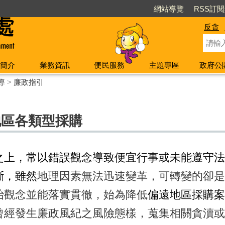
網站導覽
RSS訂
反貪
簡介
業務資訊
便民服務
主題專區
政府公
導
>
廉政指引
地區各類型採購
之上，常以錯誤觀念導致便宜行事或未能遵守法
斷，雖然
地理因素無法迅速變革，可轉變的卻是
治觀念並能落實貫徹，始為降低
偏遠地區採購案
曾經發生廉政風紀之風險態樣，蒐集相關貪瀆或