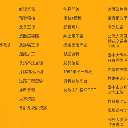
維護業務
常見問答
維護業務宣
預警稽核
服務e櫃檯
落實廉政平
反貪宣導
影音短片
陽光法案
反賄選專區
線上電子書
公職人員及
助或交易身
務職掌
反詐騙宣導
檔案應用專區
開專區
廉政志工
雙語資料
臺中大學聯
程倫理專區
貪瀆不法處理
意見信箱
內部控制專
採購稽核小組
1999市民一碼通
性別主流化
道路工程查驗
資料開放平台
臺中市政府
廉政會報
開放文件格式ODF
政志工隊
人事資訊
性騷擾防治
會計及統計資訊
職場霸凌防
公務人員安
防護專區