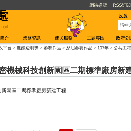
網站導覽
RSS訂
反貪
簡介
業務資訊
便民服務
主題專區
政府公
政平台
>
廉能透明獎
>
參賽作品
>
歷屆參賽作品
>
107年
>
公共工
精密機械科技創新園區二期標準廠房新
創新園區二期標準廠房新建工程