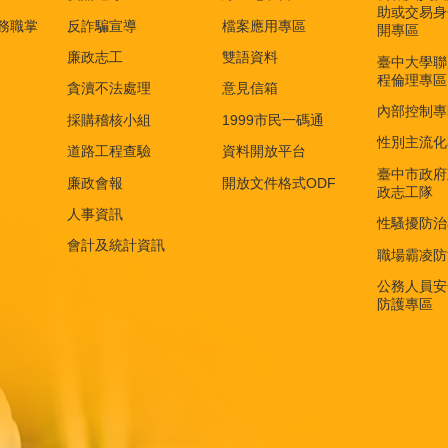
助或交易身
務職掌
反詐騙宣導
檔案應用專區
開專區
廉政志工
雙語資料
臺中大學聯
程倫理專區
貪瀆不法處理
意見信箱
內部控制專
採購稽核小組
1999市民一碼通
性別主流化
道路工程查驗
資料開放平台
臺中市政府
廉政會報
開放文件格式ODF
政志工隊
人事資訊
性騷擾防治
會計及統計資訊
職場霸凌防
公務人員安
防護專區