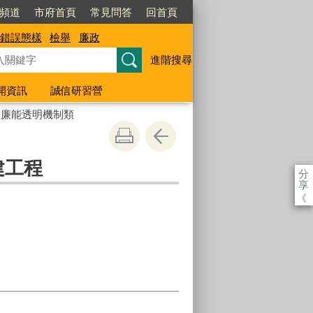
閱頻道
市府首頁
常見問答
回首頁
錯誤態樣
檢舉
廉政
進階搜尋
開資訊
誠信研習營
程廉能透明機制類
建工程
分
享
《