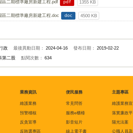
區二期標準廠房新建工程.pdf
pdf
1355 KB
區二期標準廠房新建工程.doc
doc
4500 KB
行政
最後異動日期：
2024-04-16
發布日期：
2019-02-22
科第二股
點閱次數：
634
業務資訊
便民服務
主題專區
維護業務
常見問答
維護業務宣
預警稽核
服務e櫃檯
落實廉政平
反貪宣導
影音短片
陽光法案
反賄選專區
線上電子書
公職人員及